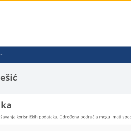
ešić
aka
državanja korisničkih podataka. Određena područja mogu imati speci