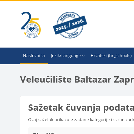
Preskoči na sadržaj
Naslovnica
Jezik/Language
Hrvatski ‎(hr_schools)‎
Veleučilište Baltazar Zapr
Sažetak čuvanja podat
Ovaj sažetak prikazuje zadane kategorije i svrhe za